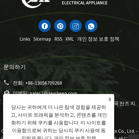
Links
Sitemap
RSS
XML
개인 정보 보호 정책
문의하기
전화:
+86-13056709268
이메일:
sales1@zealkeep.com
X
주소:
세인트 스트리트, Cixi City 및 시티 시티, 중국 잔즈 지
당사는 귀하에게 더 나은 탐색 경험을 제공하
방 시티
고, 사이트 트래픽을 분석하고, 콘텐츠를 개인
화하기 위해 쿠키를 사용합니다. 이 사이트를
이용함으로써 귀하는 당사의 쿠키 사용에 동
Copyright © 2023 Ningbo Zealkeep Electrical Appliance Co., Ltd. -
의하게 됩니다.
개인 정보 보호 정책
알루미늄 조리기구, 샌드위치 제조업체, 와플 플레이트 샌드위치