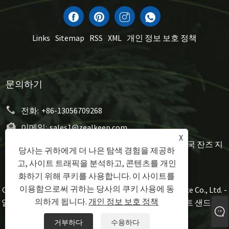
Links
Sitemap
RSS
XML
개인 정보 보호 정책
문의하기
전화:
+86-13056709268
이메일:
sales1@zealkeep.com
X
주소:
세인트 스트리트, Cixi City 및 시티 시티, 중국 잔즈 지
당사는 귀하에게 더 나은 탐색 경험을 제공하
방 시티
고, 사이트 트래픽을 분석하고, 콘텐츠를 개인
화하기 위해 쿠키를 사용합니다. 이 사이트를
이용함으로써 귀하는 당사의 쿠키 사용에 동
Copyright © 2023 Ningbo Zealkeep Electrical Appliance Co., Ltd. -
의하게 됩니다.
개인 정보 보호 정책
알루미늄 조리기구, 샌드위치 제조업체, 와플 플레이트 샌드위치
제조업체 - 모든 권리 보유.
거부하다
수용하다