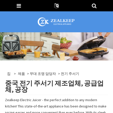
집
>
제품
>
무대 조명 담당자
> 전기 주서기
중국 전기 주서기 제조업체, 공급업
체, 공장
Zealkeep Electric Juicer - the perfect addition to any modern
kitchen! This state-of-the-art appliance has been designed to make
juicing easier and more convenient than ever before. With its sleek