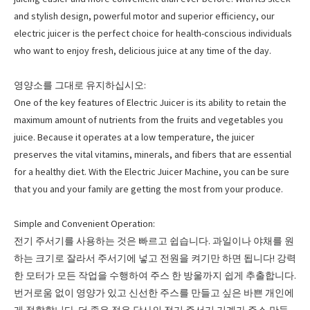
and stylish design, powerful motor and superior efficiency, our
electric juicer is the perfect choice for health-conscious individuals
who want to enjoy fresh, delicious juice at any time of the day.
영양소를 그대로 유지하십시오:
One of the key features of Electric Juicer is its ability to retain the
maximum amount of nutrients from the fruits and vegetables you
juice. Because it operates at a low temperature, the juicer
preserves the vital vitamins, minerals, and fibers that are essential
for a healthy diet. With the Electric Juicer Machine, you can be sure
that you and your family are getting the most from your produce.
Simple and Convenient Operation:
전기 주서기를 사용하는 것은 빠르고 쉽습니다. 과일이나 야채를 원
하는 크기로 잘라서 주서기에 넣고 전원을 켜기만 하면 됩니다! 강력
한 모터가 모든 작업을 수행하여 주스 한 방울까지 쉽게 추출합니다.
번거로움 없이 영양가 있고 신선한 주스를 만들고 싶은 바쁜 개인에