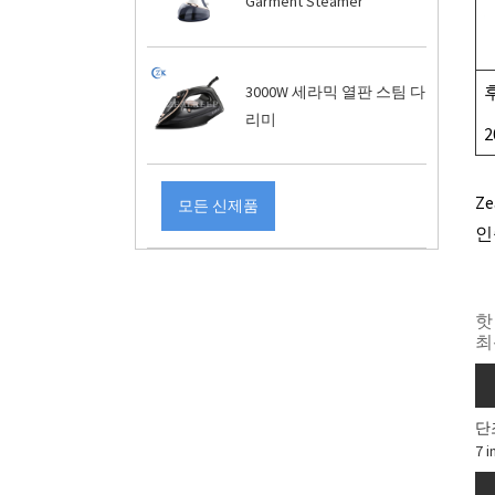
Garment Steamer
3000W 세라믹 열판 스팀 다
리미
2
Z
모든 신제품
인
핫
최
단
7