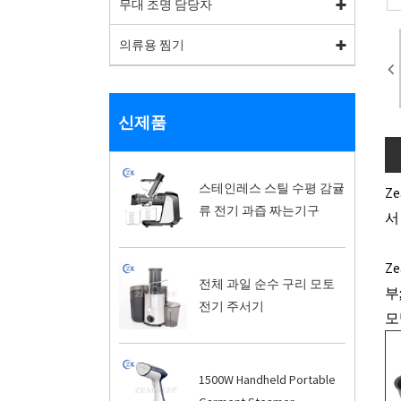
무대 조명 담당자
의류용 찜기
신제품
스테인레스 스틸 수평 감귤
Z
류 전기 과즙 짜는기구
서
Z
전체 과일 순수 구리 모토
부
전기 주서기
모
1500W Handheld Portable