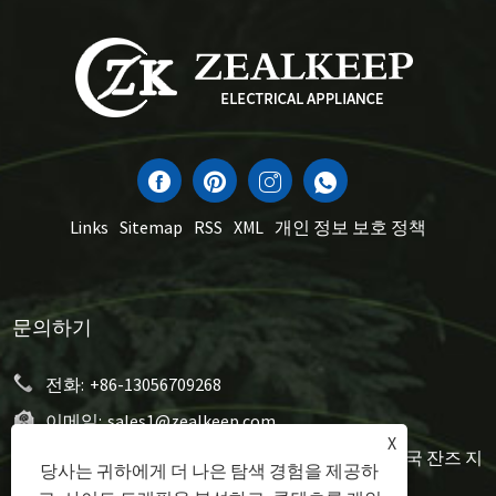
Links
Sitemap
RSS
XML
개인 정보 보호 정책
문의하기
전화:
+86-13056709268
이메일:
sales1@zealkeep.com
X
주소:
세인트 스트리트, Cixi City 및 시티 시티, 중국 잔즈 지
당사는 귀하에게 더 나은 탐색 경험을 제공하
방 시티